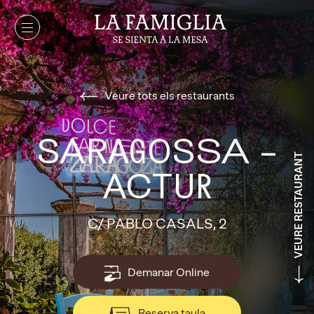
Veure tots els restaurants
SARAGOSSA –
VEURE RESTAURANT
ACTUR
C/ PABLO CASALS, 2
Demanar Online
Reserva taula