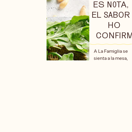
ES NOTA,
EL SABOR
HO
CONFIR
A La Famiglia se
sienta a la mesa,
la qualitat no és
negociable.
Seleccionem
ingredients de
primera,
treballem amb
proveïdors locals
i italians, i
sempre
prioritzem el