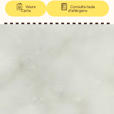
Veure
Consulta taula
Carta
d'al·lèrgens