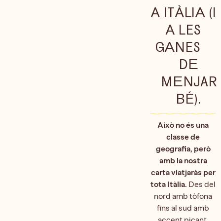
A ITÀLIA (I
A LES
GANES
DE
MENJAR
BÉ).
Això no és una
classe de
geografia, però
amb la nostra
carta viatjaràs per
tota Itàlia.
Des del
nord amb tòfona
fins al sud amb
accent picant.