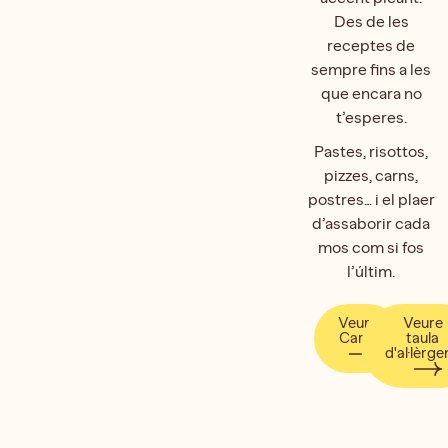
Des de les
receptes de
sempre fins a les
que encara no
t’esperes.
Pastes, risottos,
pizzes, carns,
postres… i el plaer
d’assaborir cada
mos com si fos
l’últim.
Veure
Veure
Carta
taula
d'al·lèrge