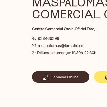
MASPALOMAS
COMERCIAL 
Centro Comercial Oasis, P.º del Faro, 1
928466298
maspalomas@lamafia.es
Dilluns a diumenge: 12:30h-22:30h
Demanar Online