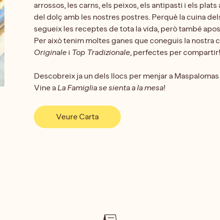
arrossos, les carns, els peixos, els antipasti i els plat
del dolç amb les nostres postres. Perquè la cuina dels
segueix les receptes de tota la vida, però també aposta
Per això tenim moltes ganes que coneguis la nostra c
Originale
i
Top Tradizionale
, perfectes per compartir
Descobreix ja un dels llocs per menjar a Maspalomas 
Vine a
La Famiglia se sienta a la mesa
!
Veure Carta