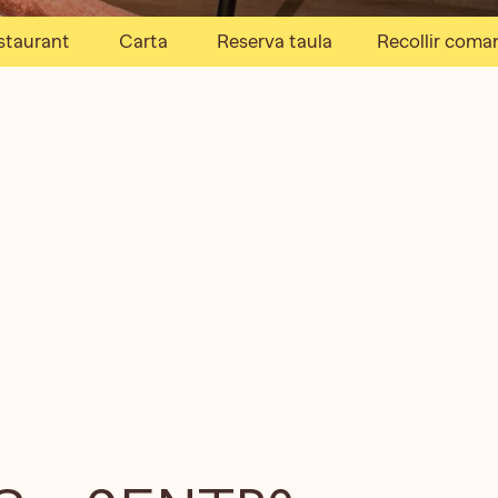
staurant
Carta
Reserva taula
Recollir coma