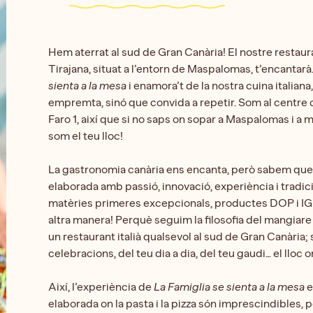
Hem aterrat al sud de Gran Canària! El nostre restaur
Tirajana, situat a l’entorn de Maspalomas, t’encantar
sienta a la mesa
i enamora’t de la nostra cuina italian
empremta, sinó que convida a repetir. Som al centre 
Faro 1, així que si no saps on sopar a Maspalomas i a m
som el teu lloc!
La gastronomia canària ens encanta, però sabem que l
elaborada amb passió, innovació, experiència i tradici
matèries primeres excepcionals, productes DOP i IGP 
altra manera! Perquè seguim la filosofia del mangiare
un restaurant italià qualsevol al sud de Gran Canària; 
celebracions, del teu dia a dia, del teu gaudi… el lloc
Així, l’experiència de
La Famiglia se sienta a la mesa
e
elaborada on la pasta i la pizza són imprescindibles,