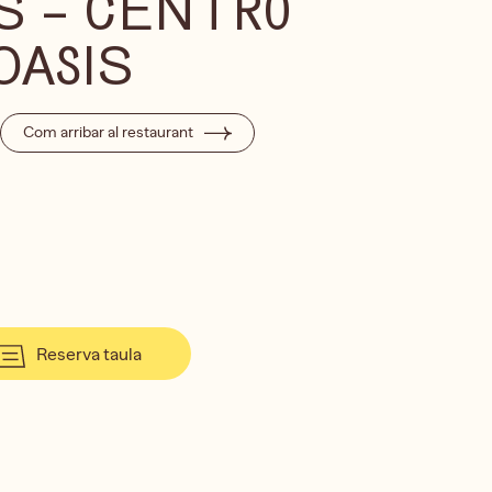
 – CENTRO
OASIS
Com arribar al restaurant
Reserva taula