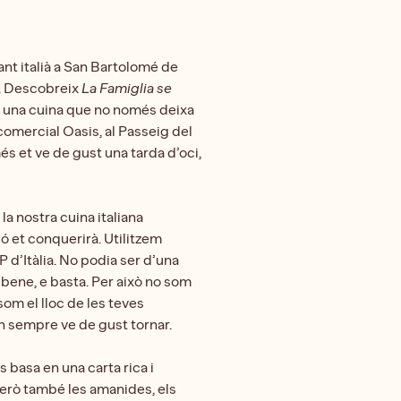
ant italià a San Bartolomé de
à. Descobreix
La Famiglia se
a, una cuina que no només deixa
comercial Oasis, al Passeig del
és et ve de gust una tarda d’oci,
a nostra cuina italiana
ó et conquerirà. Utilitzem
d’Itàlia. No podia ser d’una
 bene, e basta. Per això no som
som el lloc de les teves
 on sempre ve de gust tornar.
s basa en una carta rica i
 però també les amanides, els