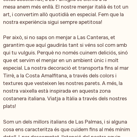
mesa
anem més enllà. El nostre menjar italià és tot un
art, i convertim allò quotidià en especial. Fem que la
nostra experiència sigui sempre apetitosa!
Per això, si no saps on menjar a Las Canteras, et
garantim que aquí gaudiràs tant si véns sol com amb
qui tu vulguis. Perquè no només cuinem deliciós, sinó
que et servim el menjar en un ambient únic i molt
especial. La nostra decoració et transporta fins al mar
Tirrè, a la Costa Amalfitana, a través dels colors i
textures que vesteixen les nostres parets. A més, la
nostra vaixella està inspirada en aquesta zona
costanera italiana. Viatja a Itàlia a través dels nostres
plats!
Som un dels millors italians de Las Palmas, i si alguna
cosa ens caracteritza és que cuidem fins al més mínim
detall. I, per descomptat, l’atenció del nostre equip