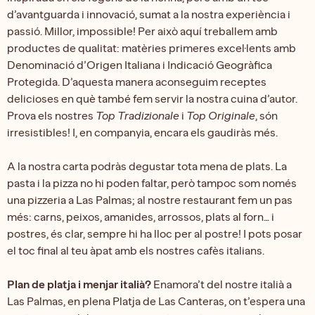
d’avantguarda i innovació, sumat a la nostra experiència i
passió. Millor, impossible! Per això aquí treballem amb
productes de qualitat: matèries primeres excel·lents amb
Denominació d’Origen Italiana i Indicació Geogràfica
Protegida. D’aquesta manera aconseguim receptes
delicioses en què també fem servir la nostra cuina d’autor.
Prova els nostres
Top Tradizionale
i
Top Originale
, són
irresistibles! I, en companyia, encara els gaudiràs més.
A la nostra carta podràs degustar tota mena de plats. La
pasta i la pizza no hi poden faltar, però tampoc som només
una pizzeria a Las Palmas; al nostre restaurant fem un pas
més: carns, peixos, amanides, arrossos, plats al forn… i
postres, és clar, sempre hi ha lloc per al postre! I pots posar
el toc final al teu àpat amb els nostres cafès italians.
Plan de platja i menjar italià?
Enamora’t del nostre italià a
Las Palmas, en plena Platja de Las Canteras, on t’espera una