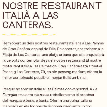
NOSTRE RESTAURANT
ITALIÀ A LAS
CANTERAS.
Hem obert un dels nostres restaurants italians a Las Palmas
de Gran Canària, capital de l’illa. En concret, ens trobem a la
Platja de Las Canteras, una platja urbana que et conquistarà,
i que pots contemplar des del nostre restaurant! El nostre
restaurant italià a Las Palmas de Gran Canària està situat al
Passeig Las Canteras, 79, en ple passeig marítim, oferint la
millor combinació possible: menjar italià amb mar.
Perquè no som un italià a Las Palmas convencional. A
La
Famiglia se sienta a la mesa
treballem amb el propòsit
del
mangiare bene, e basta
. Oferim una cuina italiana
inspirada en els fogons de la nonna, però amb un toc