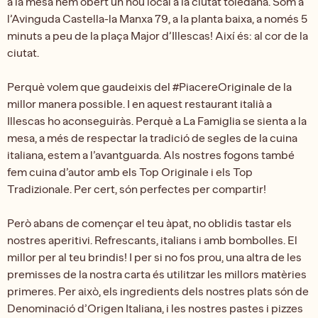
a la mesa hem obert un nou local a la ciutat toledana. Som a
l’Avinguda Castella-la Manxa 79, a la planta baixa, a només 5
minuts a peu de la plaça Major d’Illescas! Així és: al cor de la
ciutat.
Perquè volem que gaudeixis del #PiacereOriginale de la
millor manera possible. I en aquest restaurant italià a
Illescas ho aconseguiràs. Perquè a La Famiglia se sienta a la
mesa, a més de respectar la tradició de segles de la cuina
italiana, estem a l’avantguarda. Als nostres fogons també
fem cuina d’autor amb els Top Originale i els Top
Tradizionale. Per cert, són perfectes per compartir!
Però abans de començar el teu àpat, no oblidis tastar els
nostres aperitivi. Refrescants, italians i amb bombolles. El
millor per al teu brindis! I per si no fos prou, una altra de les
premisses de la nostra carta és utilitzar les millors matèries
primeres. Per això, els ingredients dels nostres plats són de
Denominació d’Origen Italiana, i les nostres pastes i pizzes