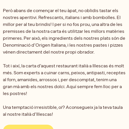
Però abans de començar el teu àpat, no oblidis tastar els
nostres aperitivi. Refrescants, italians i amb bombolles. El
millor per al teu brindis! I per si no fos prou, una altra de les
premisses de la nostra carta és utilitzar les millors matèries
primeres. Per això, els ingredients dels nostres plats són de
Denominació d’Origen Italiana, i les nostres pastes i pizzes
vénen directament del nostre propi obrador.
Tot i així, la carta d’aquest restaurant italià a Illescas és molt
més. Som experts a cuinar carns, peixos, antipasti, receptes
al forn, amanides, arrossos i, per descomptat, tenim una
gran mà amb els nostres dolci. Aquí sempre fem lloc per a
les postres!
Una temptació irresistible, oi? Aconsegueix ja la teva taula
al nostre italià d’Illescas!