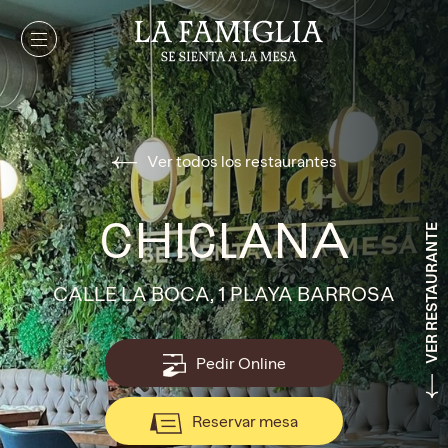
Ver todos los restaurantes
CHICLANA
VER RESTAURANTE
CALLE LA BOCA, 1 PLAYA BARROSA
Pedir Online
Reservar mesa