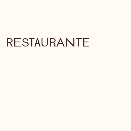
RESTAURANTE
ITALIANO EN MÁLAGA
– TEATINOS
Restaurante Italiano en Málaga – Teatinos