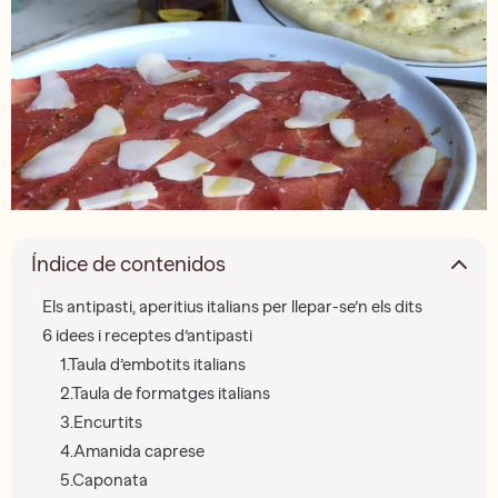
Índice de contenidos
Els antipasti, aperitius italians per llepar-se’n els dits
6 idees i receptes d’antipasti
1.Taula d’embotits italians
2.Taula de formatges italians
3.Encurtits
4.Amanida caprese
5.Caponata