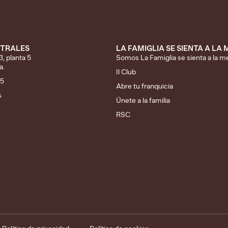
NTRALES
LA FAMIGLIA SE SIENTA A LA
, planta 5
Somos La Famiglia se sienta a la m
a.
Il Club
75
Abre tu franquicia
s
Únete a la familia
RSC