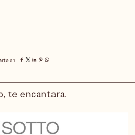
rte en:
o, te encantara.